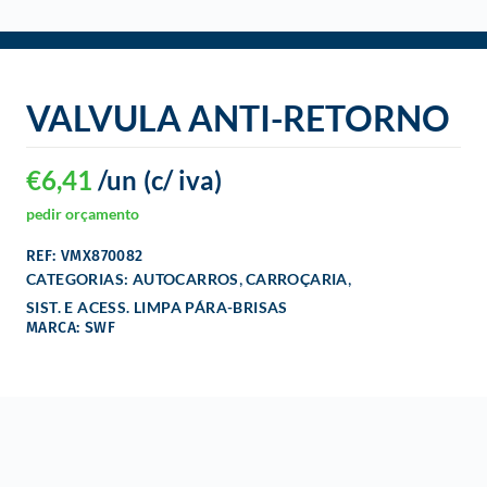
o
VALVULA ANTI-RETORNO
€
6,41
/un
(c/ iva)
pedir orçamento
REF: VMX870082
,
,
CATEGORIAS:
AUTOCARROS
CARROÇARIA
SIST. E ACESS. LIMPA PÁRA-BRISAS
MARCA: SWF