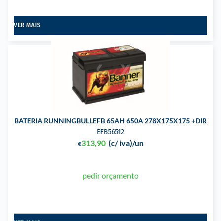
VER MAIS
BATERIA RUNNINGBULLEFB 65AH 650A 278X175X175 +DIR
EFB56512
313,90
(c/ iva)
/un
€
pedir orçamento