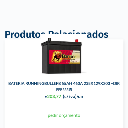
Produtos Relacionados
BATERIA RUNNINGBULLEFB 55AH 460A 238X129X203 +DIR
EFB55515
203,77
(c/ iva)
/un
€
pedir orçamento