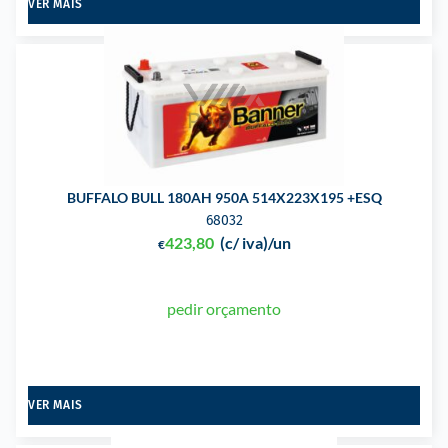
VER MAIS
BUFFALO BULL 180AH 950A 514X223X195 +ESQ
68032
423,80
(c/ iva)
/un
€
pedir orçamento
VER MAIS