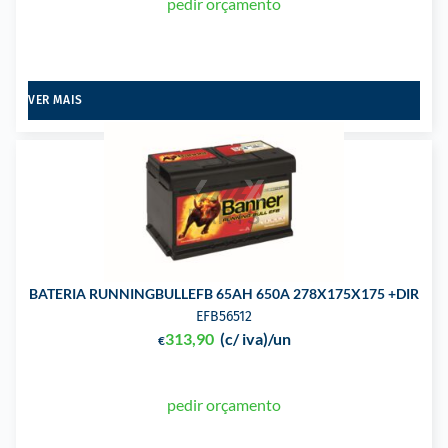
pedir orçamento
VER MAIS
BATERIA RUNNINGBULLEFB 65AH 650A 278X175X175 +DIR
EFB56512
313,90
(c/ iva)
/un
€
pedir orçamento