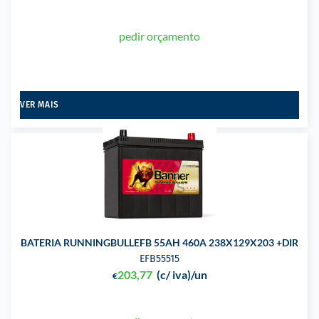
pedir orçamento
VER MAIS
BATERIA RUNNINGBULLEFB 55AH 460A 238X129X203 +DIR
EFB55515
203,77
(c/ iva)
/un
€