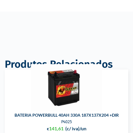
Produtos Relacionados
BATERIA POWERBULL 40AH 330A 187X137X204 +DIR
P4025
141,61
(c/ iva)
/un
€