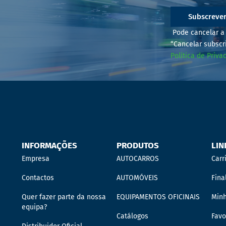
Subscreve
Pode cancelar a 
“Cancelar subscr
Política de Priva
INFORMAÇÕES
PRODUTOS
LIN
Empresa
AUTOCARROS
Carr
Contactos
AUTOMÓVEIS
Fina
Quer fazer parte da nossa
EQUIPAMENTOS OFICINAIS
Min
equipa?
Catálogos
Favo