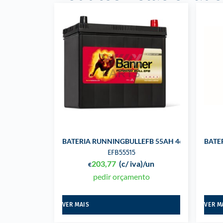
BATERIA RUNNINGBULLEFB 55AH 460A 238X129
BATE
EFB55515
203,77
(c/ iva)
/un
€
pedir orçamento
VER MAIS
VER M