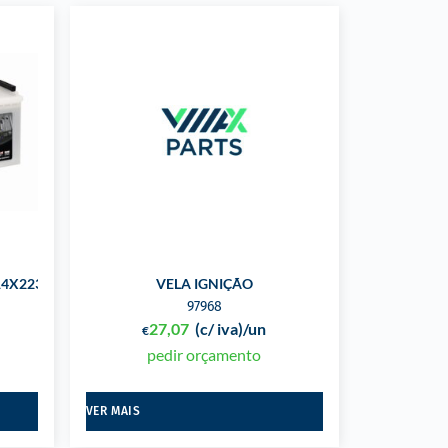
14X223X195 +ESQ
VELA IGNIÇÃO
97968
27,07
(c/ iva)
/un
€
pedir orçamento
VER MAIS