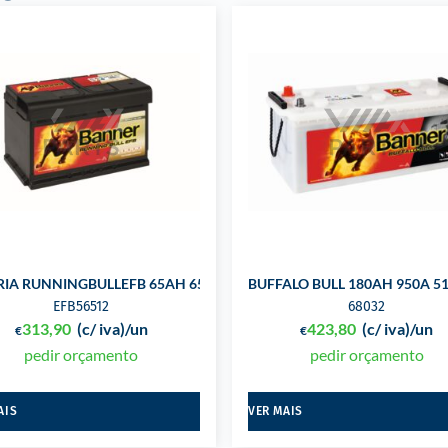
X203 +DIR
RIA RUNNINGBULLEFB 65AH 650A 278X175X175 +DIR
BUFFALO BULL 180AH 950A 5
EFB56512
68032
313,90
(c/ iva)
/un
423,80
(c/ iva)
/un
€
€
pedir orçamento
pedir orçamento
AIS
VER MAIS