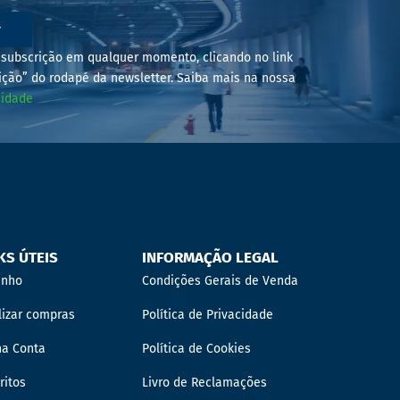
r
subscrição em qualquer momento, clicando no link
ição” do rodapé da newsletter. Saiba mais na nossa
cidade
KS ÚTEIS
INFORMAÇÃO LEGAL
inho
Condições Gerais de Venda
lizar compras
Política de Privacidade
ha Conta
Política de Cookies
ritos
Livro de Reclamações