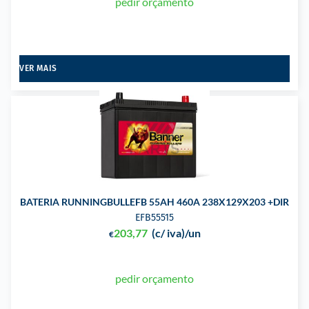
pedir orçamento
VER MAIS
BATERIA RUNNINGBULLEFB 55AH 460A 238X129X203 +DIR
EFB55515
203,77
(c/ iva)
/un
€
pedir orçamento