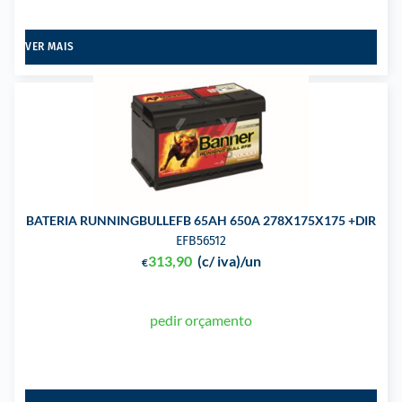
VER MAIS
BATERIA RUNNINGBULLEFB 65AH 650A 278X175X175 +DIR
EFB56512
313,90
(c/ iva)
/un
€
pedir orçamento