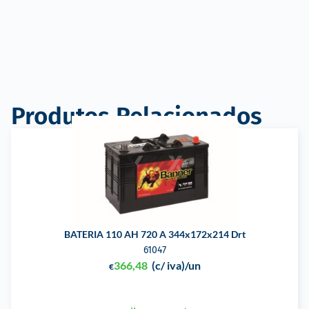
Produtos Relacionados
BATERIA 110 AH 720 A 344x172x214 Drt
61047
366,48
(c/ iva)
/un
€