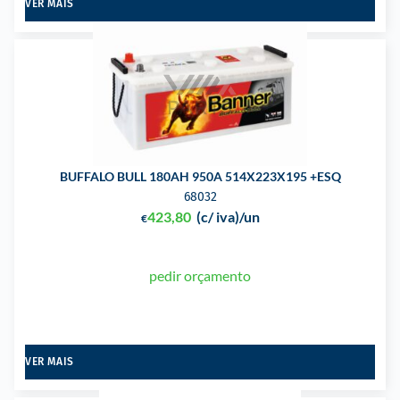
VER MAIS
BUFFALO BULL 180AH 950A 514X223X195 +ESQ
68032
423,80
(c/ iva)
/un
€
pedir orçamento
VER MAIS