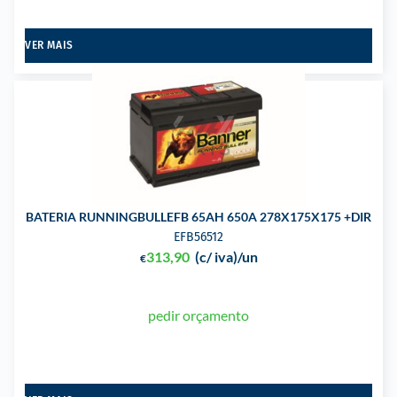
VER MAIS
BATERIA RUNNINGBULLEFB 65AH 650A 278X175X175 +DIR
EFB56512
313,90
(c/ iva)
/un
€
pedir orçamento