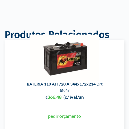
Produtos Relacionados
BATERIA 110 AH 720 A 344x172x214 Drt
61047
366,48
(c/ iva)
/un
€
pedir orçamento