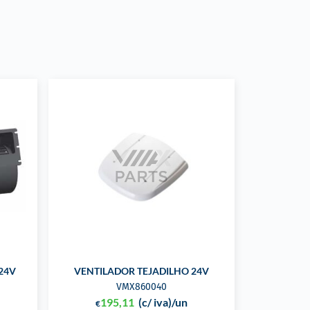
24V
VENTILADOR TEJADILHO 24V
VMX860040
195,11
(c/ iva)
/un
€