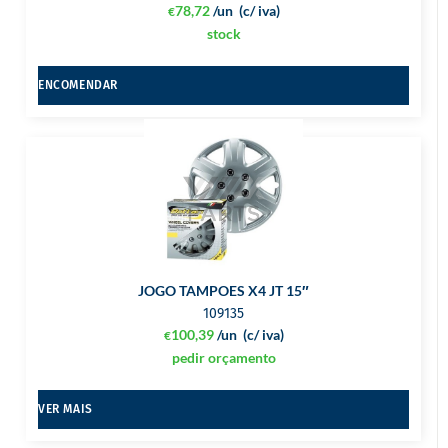
78,72
/un
(c/ iva)
€
stock
ENCOMENDAR
JOGO TAMPOES X4 JT 15″
109135
100,39
/un
(c/ iva)
€
pedir orçamento
VER MAIS