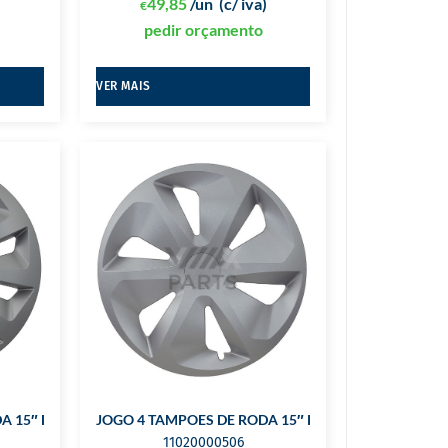
)
49,85
/un
(c/ iva)
€
pedir orçamento
VER MAIS
A 15″ FOX
JOGO 4 TAMPOES DE RODA 15″ ROCO
11020000506