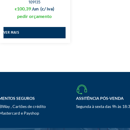
109135
100,39
/un
(c/ iva)
€
pedir orçamento
VER MAIS
MENTOS SEGUROS
ASSITÊNCIA PÓS-VENDA
Way , Cartões de crédito
Segunda à sexta das 9h às 18:
 Mastercard e Payshop