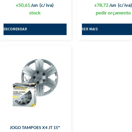
50,61
/un
(c/ iva)
78,72
/un
(c/ iva
€
€
stock
pedir orçamento
ENCOMENDAR
VER MAIS
JOGO TAMPOES X4 JT 15″