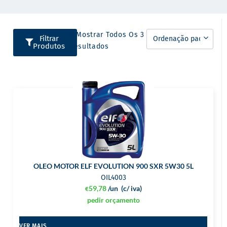
A Mostrar Todos Os 3
Filtrar
Produtos
Resultados
OLEO MOTOR ELF EVOLUTION 900 SXR 5W30 5L
OIL4003
59,78
/un
(c/ iva)
€
pedir orçamento
VER MAIS