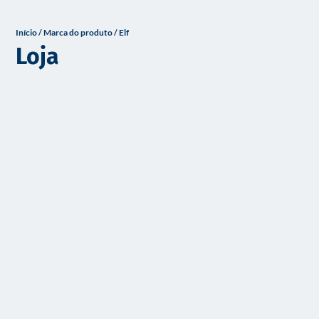
o
Início
/ Marca do produto / Elf
Loja