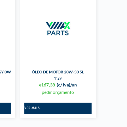
Y 0W30 V 5L
ÓLEO DE MOTOR 20W-50 5L
1129
167,38
(c/ iva)
/un
€
pedir orçamento
VER MAIS