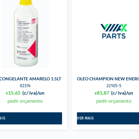
CONGELANTE AMARELO 1.5LT
OLEO CHAMPION NEW ENERG
02374
22105-5
15,65
(c/ iva)
/un
81,87
(c/ iva)
/un
€
€
pedir orçamento
pedir orçamento
AIS
VER MAIS