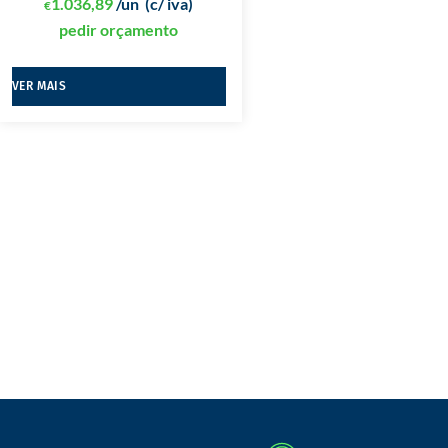
1.036,89
/un
(c/ iva)
€
pedir orçamento
VER MAIS