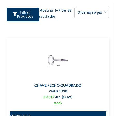
A Mostrar 1–9 De 28
Filtrar
Produtos
Resultados
CHAVE FECHO QUADRADO
VMX870190
20,17
/un
(c/ iva)
€
stock
ENCOMENDAR