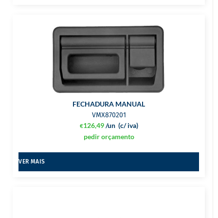
FECHADURA MANUAL
VMX870201
126,49
/un
(c/ iva)
€
pedir orçamento
VER MAIS