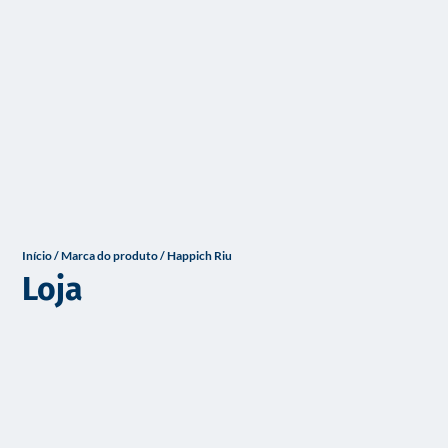
o
Início
/ Marca do produto / Happich Riu
Loja