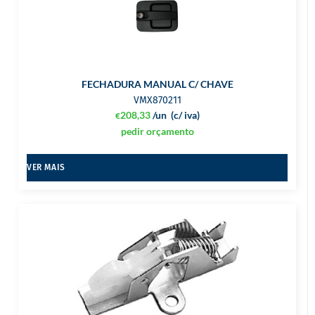
FECHADURA MANUAL C/ CHAVE
VMX870211
208,33
/un
(c/ iva)
€
pedir orçamento
VER MAIS