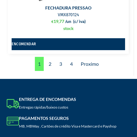
FECHADURA PRESSAO
VMX870124
19,77
/un
(c/ iva)
€
stock
ENCOMENDAR
1
2
3
4
Proximo
ENTREGA DE ENCOMENDAS
Entregas rápidas/baixos custos
PAGAMENTOS SEGUROS
MB, MBWay , Cartões de crédito Visa e Mastercard e Payshop