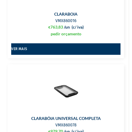
CLARABOIA
VMX860016
763,83
/un
(c/ iva)
€
pedir orçamento
VER MAIS
CLARABÓIA UNIVERSAL COMPLETA
VMX860078
979,70
/un
(c/ iva)
€