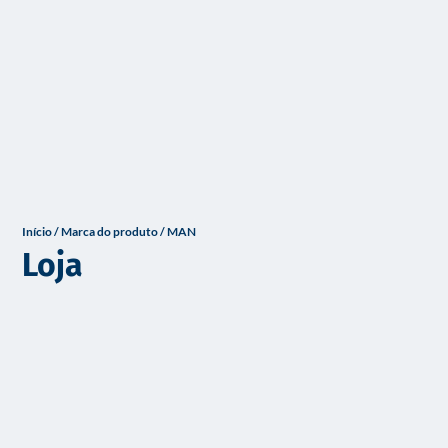
o
Início
/ Marca do produto / MAN
Loja