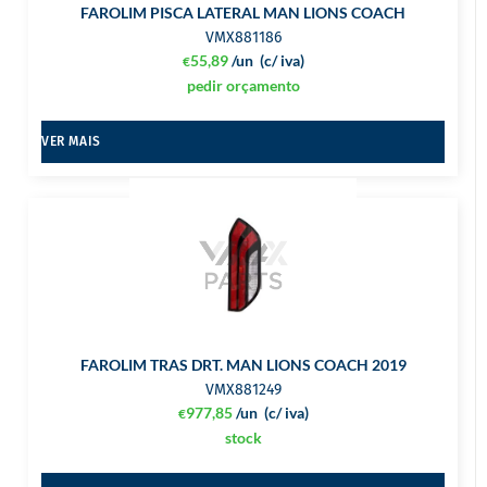
FAROLIM PISCA LATERAL MAN LIONS COACH
VMX881186
55,89
/un
(c/ iva)
€
pedir orçamento
VER MAIS
FAROLIM TRAS DRT. MAN LIONS COACH 2019
VMX881249
977,85
/un
(c/ iva)
€
stock