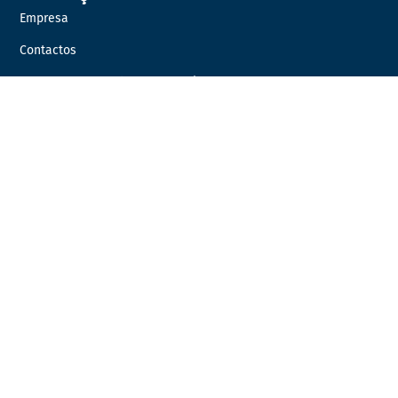
Empresa
Contactos
Quer fazer parte da nossa equipa?
Distribuidor Oficial
PRODUTOS
AUTOCARROS
AUTOMÓVEIS
EQUIPAMENTOS OFICINAIS
Catálogos
Marcas
Campanhas