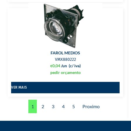
FAROL MEDIOS
VMX880222
0,04
/un
(c/ iva)
€
pedir orçamento
VER MAIS
1
2
3
4
5
Proximo