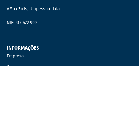
VMaxParts, Unipessoal Lda.
NIF: 515 472 999
INFORMAÇÕES
Empresa
Contactos
Quer fazer parte da nossa equipa?
Distribuidor Oficial
PRODUTOS
AUTOCARROS
AUTOMÓVEIS