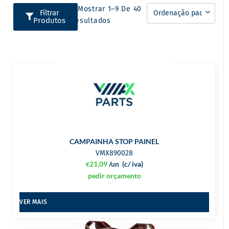
A Mostrar 1–9 De 40
Filtrar
Produtos
Resultados
CAMPAINHA STOP PAINEL
VMX890028
21,09
/un
(c/ iva)
€
pedir orçamento
VER MAIS