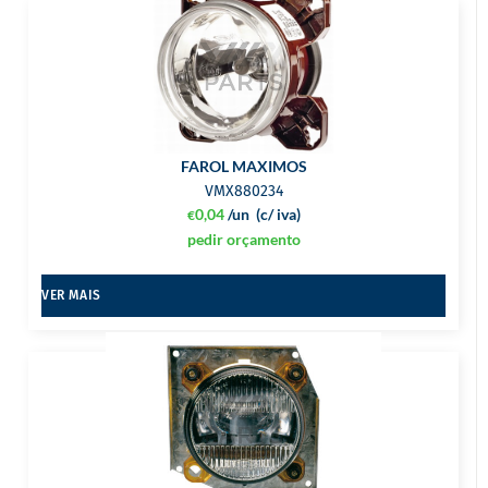
FAROL MAXIMOS
VMX880234
0,04
/un
(c/ iva)
€
pedir orçamento
VER MAIS