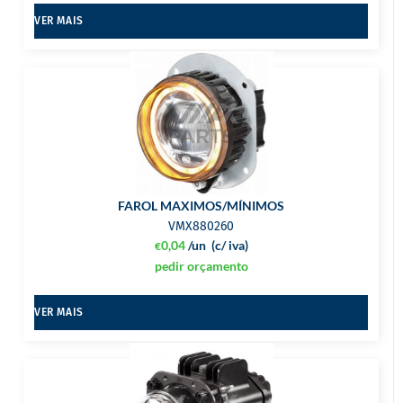
VER MAIS
FAROL MAXIMOS/MÍNIMOS
VMX880260
0,04
/un
(c/ iva)
€
pedir orçamento
VER MAIS