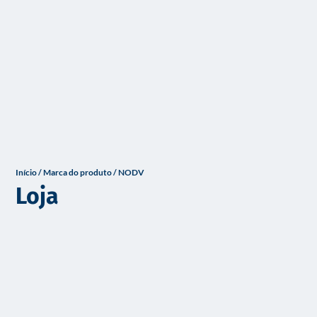
o
Início
/ Marca do produto / NODV
Loja