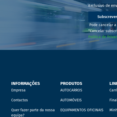
exclusivo de env
Subscreve
Pode cancelar a 
“Cancelar subscr
Política de Priva
INFORMAÇÕES
PRODUTOS
LIN
Empresa
AUTOCARROS
Carr
Contactos
AUTOMÓVEIS
Fina
Quer fazer parte da nossa
EQUIPAMENTOS OFICINAIS
Min
equipa?