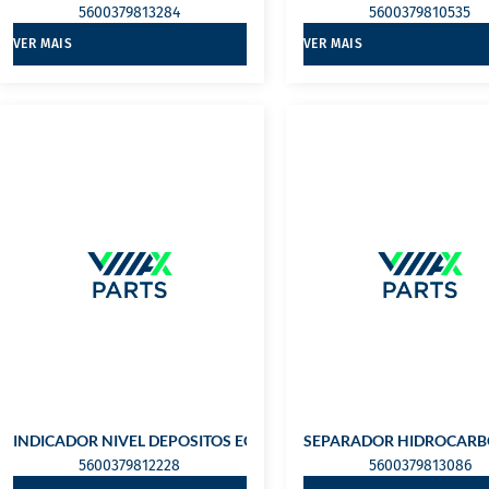
5600379813284
5600379810535
VER MAIS
VER MAIS
INDICADOR NIVEL DEPOSITOS ECOIL
SEPARADOR HIDROCARBO
5600379812228
5600379813086