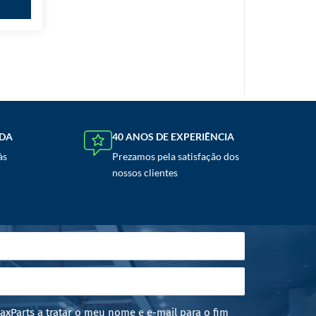
NDA
40 ANOS DE EXPERIÊNCIA
às
Prezamos pela satisfação dos
nossos clientes
axParts a tratar o meu nome e e-mail para o fim