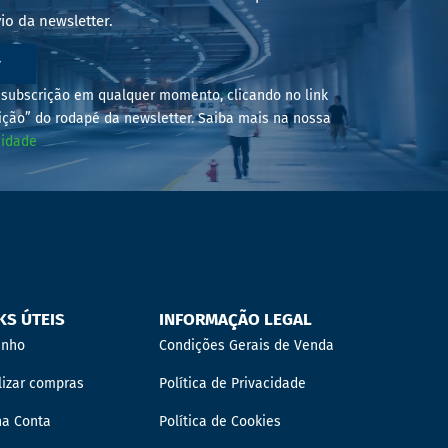
io da newsletter.
r
subscrição em qualquer momento, clicando no link
ição” do rodapé da newsletter. Saiba mais na nossa
cidade
KS ÚTEIS
INFORMAÇÃO LEGAL
inho
Condições Gerais de Venda
lizar compras
Política de Privacidade
ha Conta
Política de Cookies