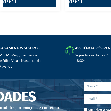
VER MAIS
VER MAIS
PAGAMENTOS SEGUROS
ASSITÊNCIA PÓS-VE
MB, MBWay , Cartões de
Segunda à sexta das 9h 
crédito Visa e Mastercard e
18:30h
Payshop
DADES
 produtos, promoções e conteúdo
Autorizo a VM