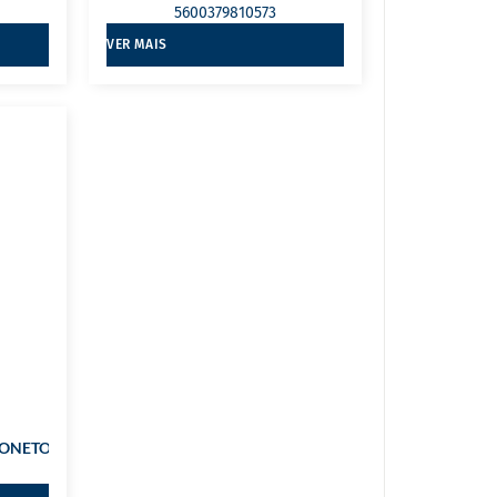
5600379810573
VER MAIS
NETOS 1400 LTS