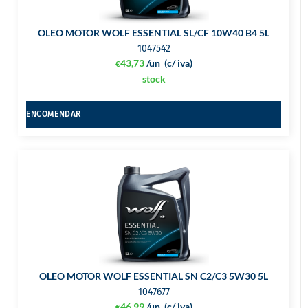
OLEO MOTOR WOLF ESSENTIAL SL/CF 10W40 B4 5L
1047542
43,73
/un
(c/ iva)
€
stock
ENCOMENDAR
OLEO MOTOR WOLF ESSENTIAL SN C2/C3 5W30 5L
1047677
46,99
/un
(c/ iva)
€