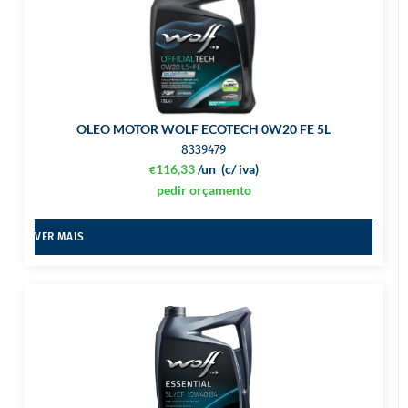
OLEO MOTOR WOLF ECOTECH 0W20 FE 5L
8339479
116,33
/un
(c/ iva)
€
pedir orçamento
VER MAIS