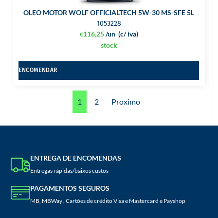
OLEO MOTOR WOLF OFFICIALTECH 5W-30 MS-SFE 5L
1053228
116,25
/un
(c/ iva)
€
stock
ENCOMENDAR
1
2
Proximo
ENTREGA DE ENCOMENDAS
Entregas rápidas/baixos custos
PAGAMENTOS SEGUROS
MB, MBWay , Cartões de crédito Visa e Mastercard e Payshop