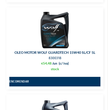
OLEO MOTOR WOLF GUARDTECH 15W40 SL/CF 5L
8300318
54,48
/un
(c/ iva)
€
stock
ENCOMENDAR