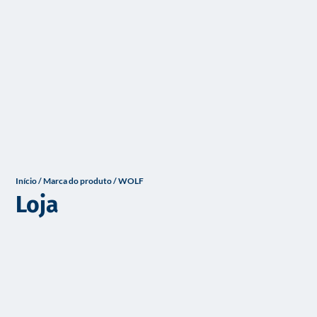
o
Início
/ Marca do produto / WOLF
Loja