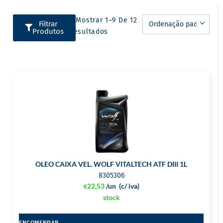
A Mostrar 1–9 De 12
Filtrar
Produtos
Resultados
OLEO CAIXA VEL. WOLF VITALTECH ATF DIII 1L
8305306
22,53
/un
(c/ iva)
€
stock
ENCOMENDAR