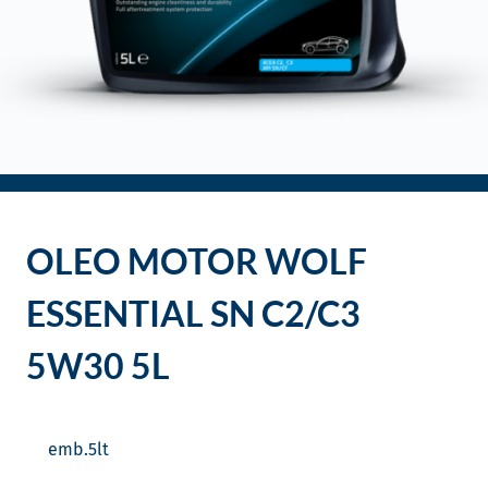
o
OLEO MOTOR WOLF
ESSENTIAL SN C2/C3
5W30 5L
emb.
5
lt