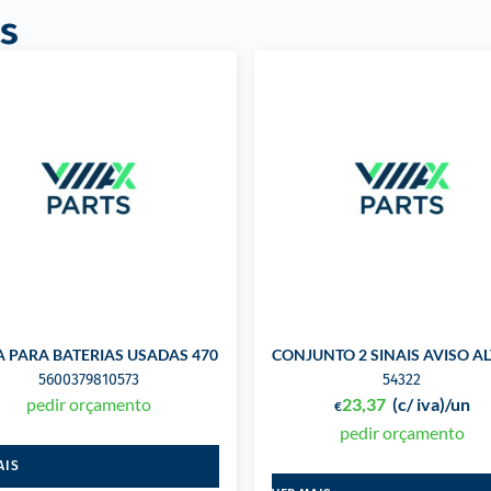
s
A PARA BATERIAS USADAS 470 LTS
CONJUNTO 2 SINAIS AVISO A
5600379810573
54322
pedir orçamento
23,37
(c/ iva)
/un
€
pedir orçamento
AIS