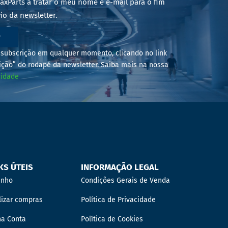
axParts a tratar o meu nome e e-mail para o fim
io da newsletter.
r
subscrição em qualquer momento, clicando no link
ição” do rodapé da newsletter. Saiba mais na nossa
cidade
KS ÚTEIS
INFORMAÇÃO LEGAL
inho
Condições Gerais de Venda
lizar compras
Política de Privacidade
ha Conta
Política de Cookies