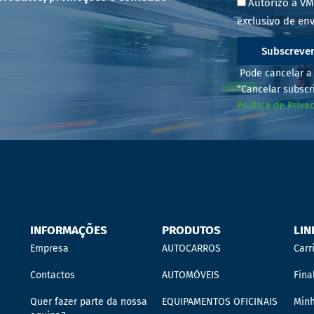
Autorizo a VM
exclusivo de env
Subscreve
Pode cancelar a 
“Cancelar subscr
Política de Priva
INFORMAÇÕES
PRODUTOS
LIN
Empresa
AUTOCARROS
Carr
Contactos
AUTOMÓVEIS
Fina
Quer fazer parte da nossa
EQUIPAMENTOS OFICINAIS
Min