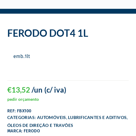
o
FERODO DOT4 1L
emb.
1
lt
€
13,52
/un
(c/ iva)
pedir orçamento
REF: FBX100
,
,
CATEGORIAS:
AUTOMÓVEIS
LUBRIFICANTES E ADITIVOS
ÓLEOS DE DIREÇÃO E TRAVÕES
MARCA: FERODO