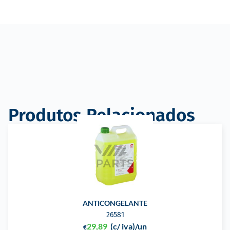
Produtos Relacionados
ANTICONGELANTE
26581
29,89
(c/ iva)
/un
€