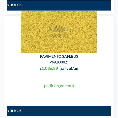
VER MAIS
PAVIMENTO SAFEBUS
VMX830021
1.036,89
(c/ iva)
/un
€
pedir orçamento
VER MAIS