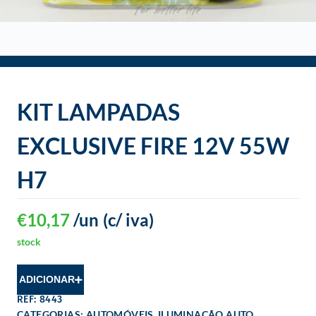
o
KIT LAMPADAS
EXCLUSIVE FIRE 12V 55W
H7
€
10,17
/un
(c/ iva)
stock
ADICIONAR
REF: 8443
,
,
CATEGORIAS:
AUTOMÓVEIS
ILUMINAÇÃO AUTO