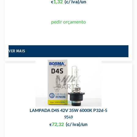
1,32
(c/ iva)
/un
€
pedir orçamento
VER MAIS
LAMPADA D4S 42V 35W 6000K P32d-5
9549
72,32
(c/ iva)
/un
€