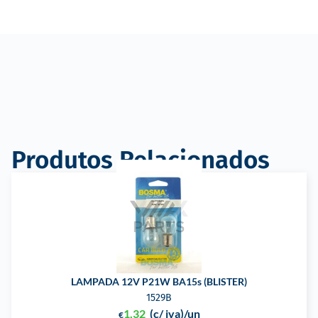
Produtos Relacionados
LAMPADA 12V P21W BA15s (BLISTER)
1529B
1,32
(c/ iva)
/un
€