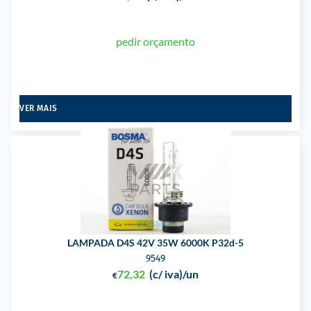
pedir orçamento
VER MAIS
LAMPADA D4S 42V 35W 6000K P32d-5
9549
72,32
(c/ iva)
/un
€