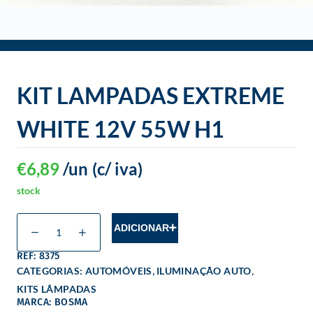
o
KIT LAMPADAS EXTREME
WHITE 12V 55W H1
€
6,89
/un
(c/ iva)
stock
ADICIONAR
REF: 8375
,
,
CATEGORIAS:
AUTOMÓVEIS
ILUMINAÇÃO AUTO
KITS LÂMPADAS
MARCA: BOSMA