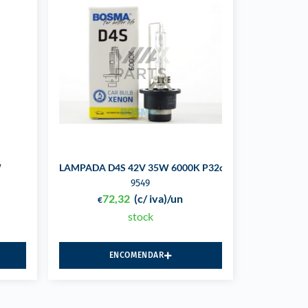
W
LAMPADA D4S 42V 35W 6000K P32d-5
9549
72,32
(c/ iva)
/un
€
stock
ENCOMENDAR