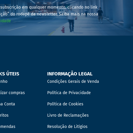
subscrição em qualquer momento, clicando no link
ição” do rodapé da newsletter. Saiba mais na nossa
cidade
KS ÚTEIS
INFORMAÇÃO LEGAL
inho
Condições Gerais de Venda
lizar compras
Política de Privacidade
ha Conta
Política de Cookies
ritos
Livro de Reclamações
omendas
Resolução de Litígios