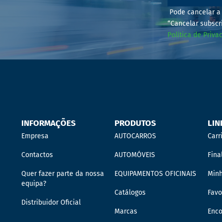
Pode cancelar a 
“Cancelar subscr
Política de Priva
INFORMAÇÕES
PRODUTOS
LIN
Empresa
AUTOCARROS
Carr
Contactos
AUTOMÓVEIS
Fina
Quer fazer parte da nossa
EQUIPAMENTOS OFICINAIS
Min
equipa?
Catálogos
Favo
Distribuidor Oficial
Marcas
Enc