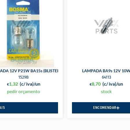
ADA 12V P21W BA15s (BLISTER)
LAMPADA BA9s 12V 10
1529B
64113
1,32
(c/ iva)
/un
8,70
(c/ iva)
/un
€
€
pedir orçamento
stock
AIS
ENCOMENDAR