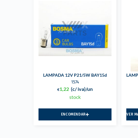
LAMPADA 12V P21/5W BAY15d
LAMP
1574
1,22
(c/ iva)
/un
€
stock
ENCOMENDAR
VER M