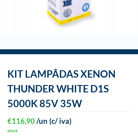
o
KIT LAMPÂDAS XENON
THUNDER WHITE D1S
5000K 85V 35W
€
116,90
/un
(c/ iva)
stock