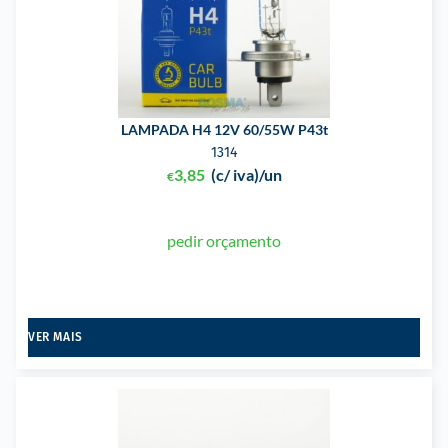
LAMPADA H4 12V 60/55W P43t
1314
3,85
(c/ iva)
/un
€
pedir orçamento
VER MAIS