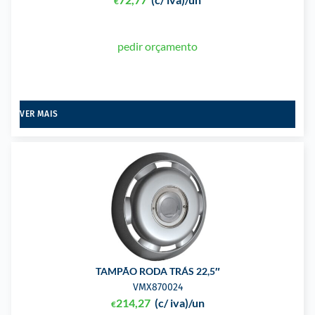
€
pedir orçamento
VER MAIS
TAMPÃO RODA TRÁS 22,5″
VMX870024
214,27
(c/ iva)
/un
€