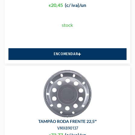
20,45
(c/ iva)
/un
€
stock
ENCOMENDAR
TAMPÃO RODA FRENTE 22,5″
VMX890137
72,77
(c/ iva)
/un