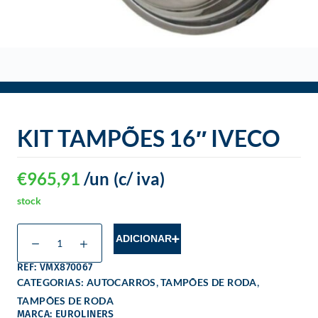
o
KIT TAMPÕES 16″ IVECO
€
965,91
/un
(c/ iva)
stock
ADICIONAR
REF: VMX870067
,
,
CATEGORIAS:
AUTOCARROS
TAMPÕES DE RODA
TAMPÕES DE RODA
MARCA: EUROLINERS