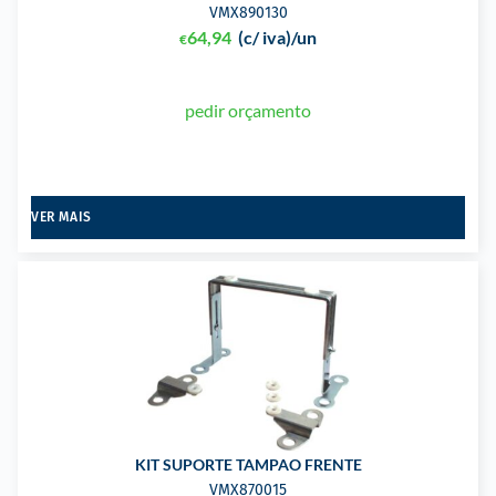
VMX890130
64,94
(c/ iva)
/un
€
pedir orçamento
VER MAIS
KIT SUPORTE TAMPAO FRENTE
VMX870015