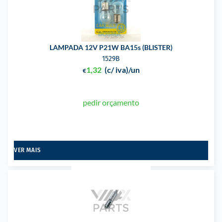
LAMPADA 12V P21W BA15s (BLISTER)
1529B
1,32
(c/ iva)
/un
€
pedir orçamento
VER MAIS