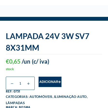
o
LAMPADA 24V 3W SV7
8X31MM
€
0,65
/un
(c/ iva)
stock
ADICIONAR
REF: 0751
,
,
CATEGORIAS:
AUTOMÓVEIS
ILUMINAÇÃO AUTO
LÂMPADAS
MARCA: BOSMA