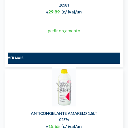
26581
29,89
(c/ iva)
/un
€
pedir orçamento
VER MAIS
ANTICONGELANTE AMARELO 1.5LT
02374
15,65
(c/ iva)
/un
€