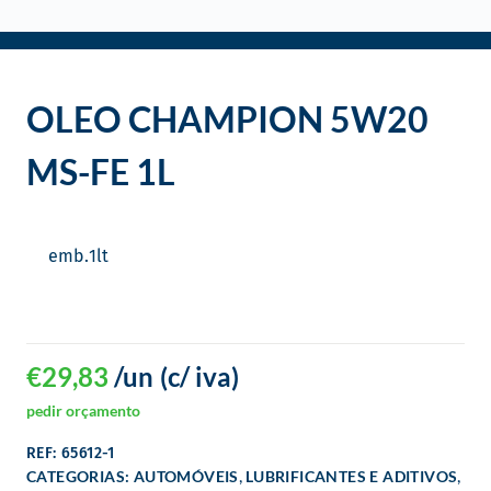
o
OLEO CHAMPION 5W20
MS-FE 1L
emb.
1
lt
€
29,83
/un
(c/ iva)
pedir orçamento
REF: 65612-1
,
,
CATEGORIAS:
AUTOMÓVEIS
LUBRIFICANTES E ADITIVOS