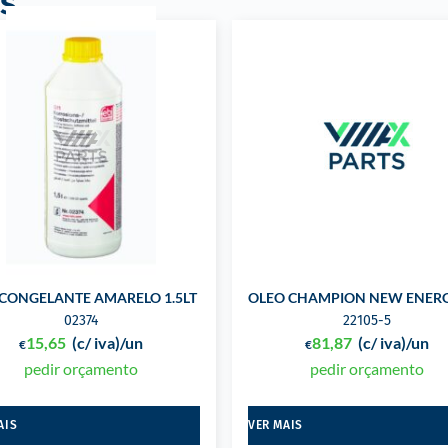
s
CONGELANTE AMARELO 1.5LT
OLEO CHAMPION NEW ENERG
02374
22105-5
15,65
(c/ iva)
/un
81,87
(c/ iva)
/un
€
€
pedir orçamento
pedir orçamento
AIS
VER MAIS