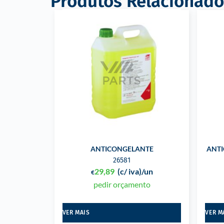
Produtos Relacionado
ANTICONGELANTE
ANTI
26581
29,89
(c/ iva)
/un
€
pedir orçamento
VER MAIS
VER M