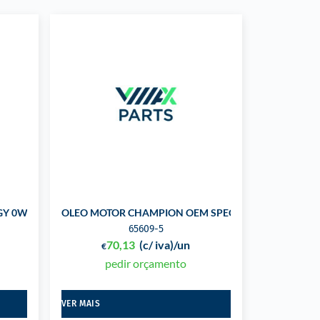
Y 0W30 V 5L
OLEO MOTOR CHAMPION OEM SPECIFIC 5W30 MS-F 5L
65609-5
70,13
(c/ iva)
/un
€
pedir orçamento
VER MAIS