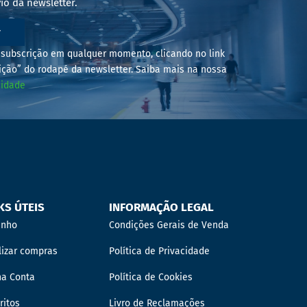
io da newsletter.
r
subscrição em qualquer momento, clicando no link
ição” do rodapé da newsletter. Saiba mais na nossa
cidade
KS ÚTEIS
INFORMAÇÃO LEGAL
inho
Condições Gerais de Venda
lizar compras
Política de Privacidade
ha Conta
Política de Cookies
ritos
Livro de Reclamações