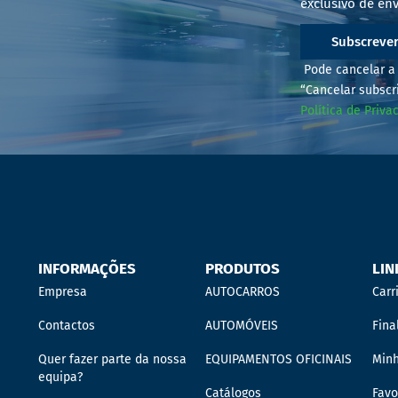
exclusivo de env
Subscreve
Pode cancelar a 
“Cancelar subscr
Política de Priva
INFORMAÇÕES
PRODUTOS
LIN
Empresa
AUTOCARROS
Carr
Contactos
AUTOMÓVEIS
Fina
Quer fazer parte da nossa
EQUIPAMENTOS OFICINAIS
Min
equipa?
Catálogos
Favo