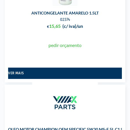
ANTICONGELANTE AMARELO 1.5LT
02374
15,65
(c/ iva)
/un
€
pedir orçamento
VER MAIS
OLEO MOTOR CHAMPION OEM SPECIFIC 5W30 MS-F 5L C1 913-