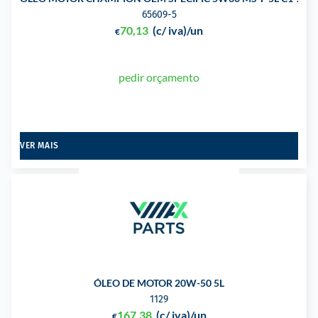
65609-5
70,13
(c/ iva)
/un
€
pedir orçamento
VER MAIS
ÓLEO DE MOTOR 20W-50 5L
1129
167,38
(c/ iva)
/un
€