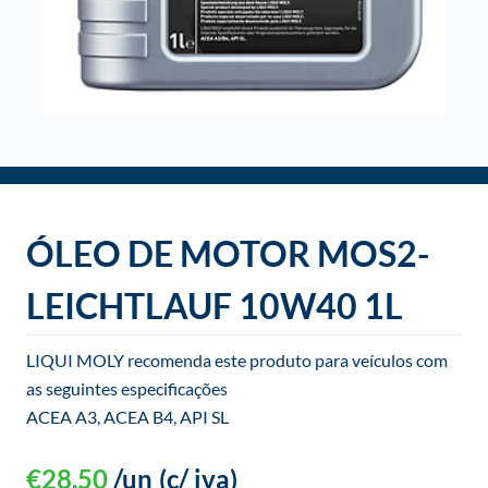
o
ÓLEO DE MOTOR MOS2-
LEICHTLAUF 10W40 1L
LIQUI MOLY recomenda este produto para veículos com
as seguintes especificações
ACEA A3, ACEA B4, API SL
€
28,50
/un
(c/ iva)