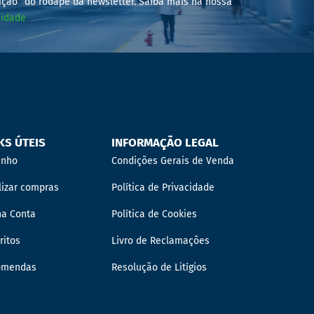
ição” do rodapé da newsletter. Saiba mais na nossa
cidade
KS ÚTEIS
INFORMAÇÃO LEGAL
inho
Condições Gerais de Venda
lizar compras
Política de Privacidade
ha Conta
Política de Cookies
ritos
Livro de Reclamações
omendas
Resolução de Litígios