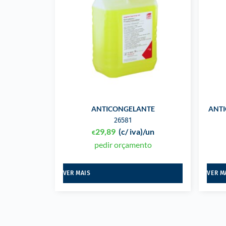
ANTICONGELANTE
ANTI
26581
29,89
(c/ iva)
/un
€
pedir orçamento
VER MAIS
VER M