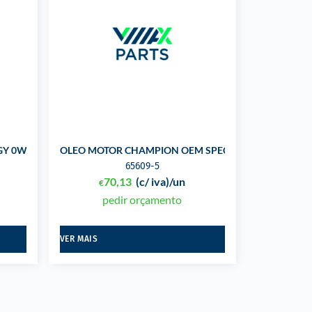
Y 0W30 V 5L
OLEO MOTOR CHAMPION OEM SPECIFIC 5W30 MS-F 5L
65609-5
70,13
(c/ iva)
/un
€
pedir orçamento
VER MAIS