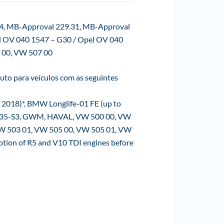
4, MB-Approval 229.31, MB-Approval
l OV 040 1547 – G30 / Opel OV 040
 00, VW 507 00
o para veículos com as seguintes
2018)*, BMW Longlife-01 FE (up to
.55535-S3, GWM, HAVAL, VW 500 00, VW
VW 503 01, VW 505 00, VW 505 01, VW
tion of R5 and V10 TDI engines before