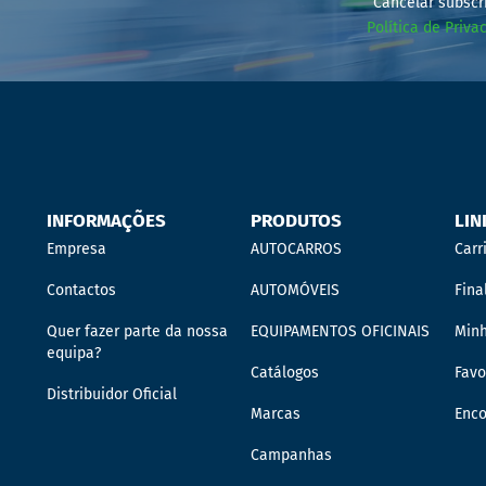
“Cancelar subscr
Política de Priva
INFORMAÇÕES
PRODUTOS
LIN
Empresa
AUTOCARROS
Carr
Contactos
AUTOMÓVEIS
Fina
Quer fazer parte da nossa
EQUIPAMENTOS OFICINAIS
Min
equipa?
Catálogos
Favo
Distribuidor Oficial
Marcas
Enc
Campanhas