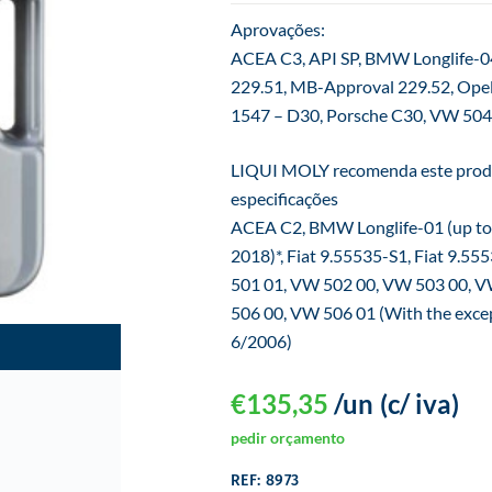
Aprovações:
ACEA C3, API SP, BMW Longlife-0
229.51, MB-Approval 229.52, Ope
1547 – D30, Porsche C30, VW 504
LIQUI MOLY recomenda este produt
especificações
ACEA C2, BMW Longlife-01 (up to 
2018)*, Fiat 9.55535-S1, Fiat 9
501 01, VW 502 00, VW 503 00, 
506 00, VW 506 01 (With the excep
6/2006)
€
135,35
/un
(c/ iva)
pedir orçamento
REF: 8973