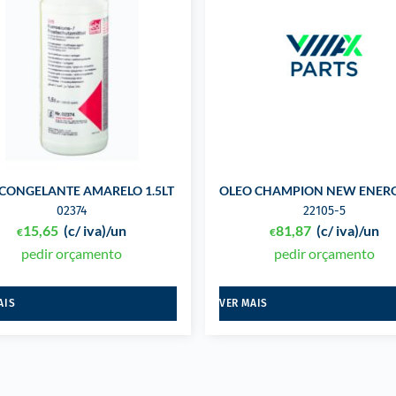
CONGELANTE AMARELO 1.5LT
OLEO CHAMPION NEW ENERG
02374
22105-5
15,65
(c/ iva)
/un
81,87
(c/ iva)
/un
€
€
pedir orçamento
pedir orçamento
AIS
VER MAIS