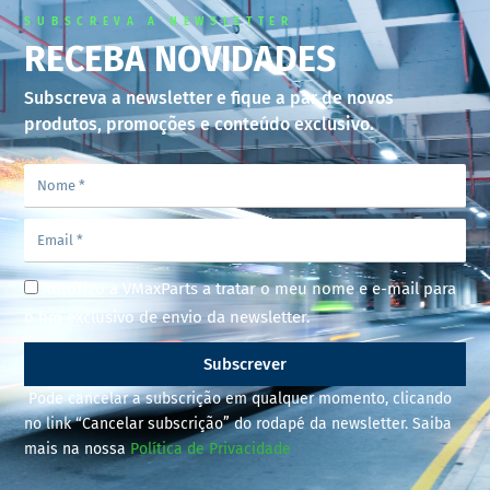
SUBSCREVA A NEWSLETTER
RECEBA NOVIDADES
Subscreva a newsletter e fique a par de novos
produtos, promoções e conteúdo exclusivo.
Autorizo a VMaxParts a tratar o meu nome e e-mail para
o fim exclusivo de envio da newsletter.
Subscrever
Pode cancelar a subscrição em qualquer momento, clicando
no link “Cancelar subscrição” do rodapé da newsletter. Saiba
mais na nossa
Política de Privacidade