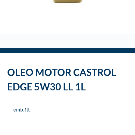
o
OLEO MOTOR CASTROL
EDGE 5W30 LL 1L
emb.
1
lt