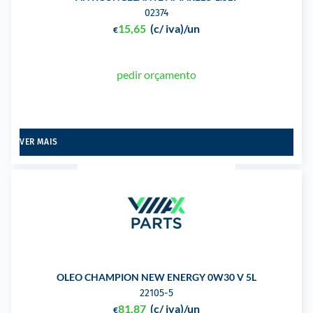
02374
15,65
(c/ iva)
/un
€
pedir orçamento
VER MAIS
OLEO CHAMPION NEW ENERGY 0W30 V 5L
22105-5
81,87
(c/ iva)
/un
€