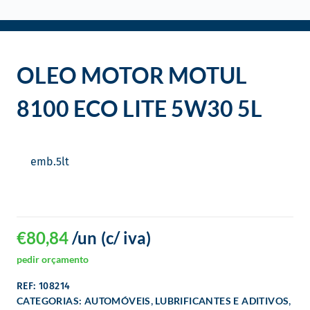
o
OLEO MOTOR MOTUL
8100 ECO LITE 5W30 5L
emb.
5
lt
€
80,84
/un
(c/ iva)
pedir orçamento
REF: 108214
,
,
CATEGORIAS:
AUTOMÓVEIS
LUBRIFICANTES E ADITIVOS