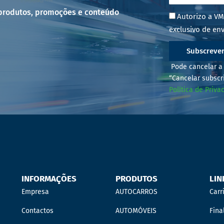
 produtos, promoções e conteúdo
Autorizo a VM
exclusivo de env
Subscreve
Pode cancelar a 
“Cancelar subscr
Política de Priva
INFORMAÇÕES
PRODUTOS
LIN
Empresa
AUTOCARROS
Carr
Contactos
AUTOMÓVEIS
Fina