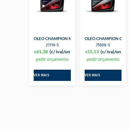
OLEO CHAMPION NEW ENERGY 5W40 5L
OLEO CHAMPION COMP
21116-5
75608-5
61,38
(c/ iva)
/un
55,13
(c/ iva)
/un
€
€
pedir orçamento
pedir orçamento
VER MAIS
VER MAIS