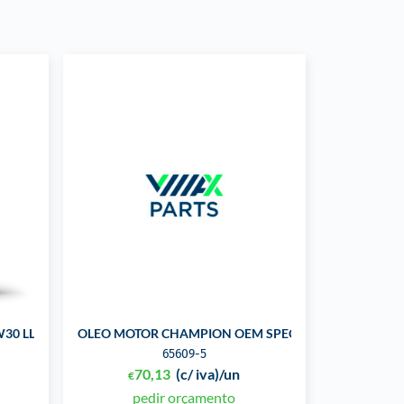
30 LL C3 VW504/507 5L
OLEO MOTOR CHAMPION OEM SPECIFIC 5W30 MS-F 5L
65609-5
70,13
(c/ iva)
/un
€
pedir orçamento