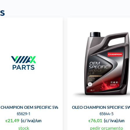
s
 CHAMPION OEM SPECIFIC 5W30 C2/C3 1L
OLEO CHAMPION SPECIFIC 5W
65629-1
65644-5
21,49
(c/ iva)
/un
76,01
(c/ iva)
/un
€
€
stock
pedir orçamento