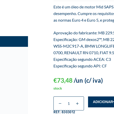
Este é um óleo de motor Mid SAPS 
desempenho. Cumpre os requisitos
as normas Euro 4 e Euro 5, e prote
Aprovação do fabricante: MB 229
Especificação: GM dexos2™, MB 2
WSS-M2C917-A, BMW LONGLIFE
0700, RENAULT RN 0710, FIAT 9.
Especificação segundo ACEA: C3
Especificação segundo API: CF
€
73,48
/un
(c/ iva)
stock
ADICIONAR
REF: 8303012