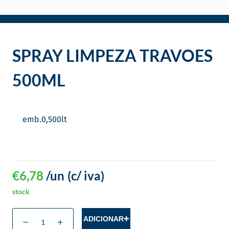
o
SPRAY LIMPEZA TRAVOES
500ML
emb.
0,500
lt
€
6,78
/un
(c/ iva)
stock
ADICIONAR