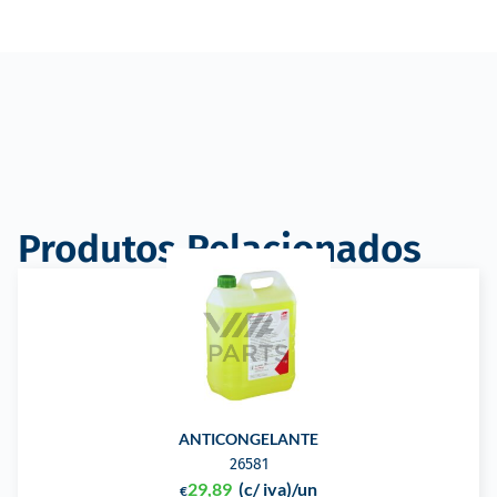
Produtos Relacionados
ANTICONGELANTE
26581
29,89
(c/ iva)
/un
€