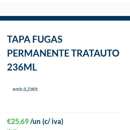
o
TAPA FUGAS
PERMANENTE TRATAUTO
236ML
emb.
0,236
lt
€
25,69
/un
(c/ iva)