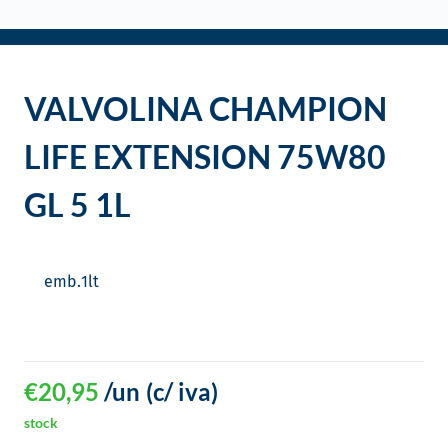
o
VALVOLINA CHAMPION
LIFE EXTENSION 75W80
GL 5 1L
emb.
1
lt
€
20,95
/un
(c/ iva)
stock