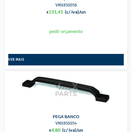
VMX850058
131,41
(c/ iva)
/un
€
pedir orçamento
VER MAIS
PEGA BANCO
VMX850054
4,80
(c/ iva)
/un
€