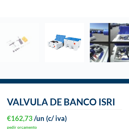
o
VALVULA DE BANCO ISRI
€
162,73
/un
(c/ iva)
pedir orçamento