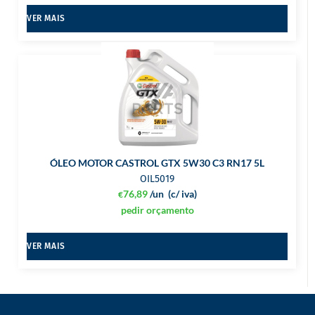
VER MAIS
ÓLEO MOTOR CASTROL GTX 5W30 C3 RN17 5L
OIL5019
76,89
/un
(c/ iva)
€
pedir orçamento
VER MAIS