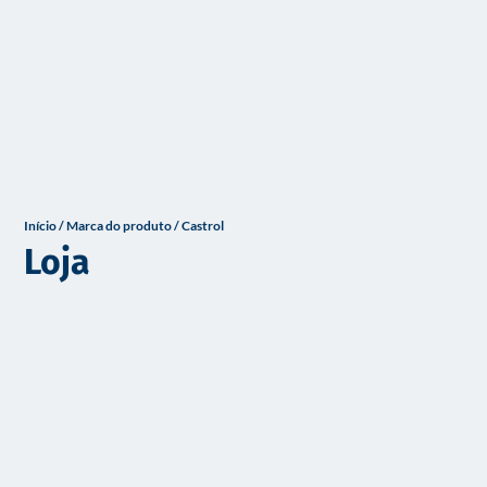
o
Início
/ Marca do produto / Castrol
Loja