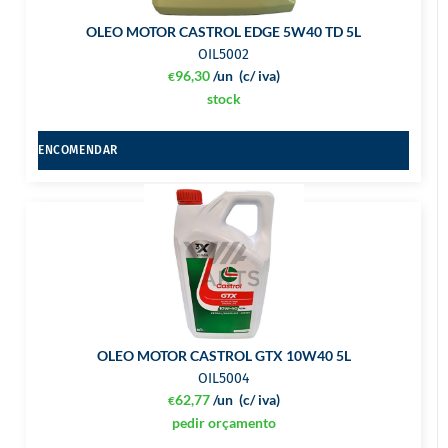
OLEO MOTOR CASTROL EDGE 5W40 TD 5L
OIL5002
96,30
/un
(c/ iva)
€
stock
ENCOMENDAR
OLEO MOTOR CASTROL GTX 10W40 5L
OIL5004
62,77
/un
(c/ iva)
€
pedir orçamento