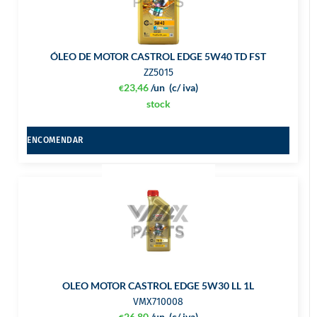
ÓLEO DE MOTOR CASTROL EDGE 5W40 TD FST
ZZ5015
23,46
/un
(c/ iva)
€
stock
ENCOMENDAR
OLEO MOTOR CASTROL EDGE 5W30 LL 1L
VMX710008
26,80
/un
(c/ iva)