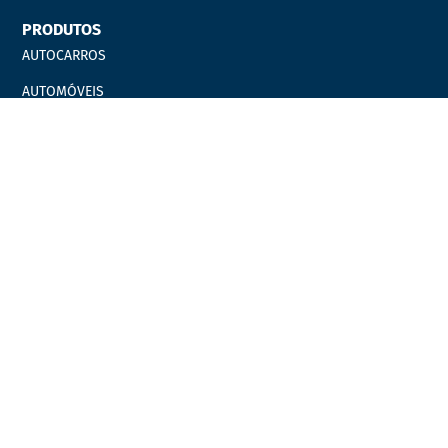
PRODUTOS
AUTOCARROS
AUTOMÓVEIS
EQUIPAMENTOS OFICINAIS
Catálogos
Marcas
Campanhas
LINKS ÚTEIS
Carrinho
Finalizar compras
Minha Conta
Favoritos