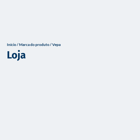
o
Início
/ Marca do produto / Vepa
Loja