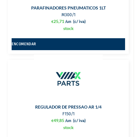
PARAFINADORES PNEUMATICOS 1LT
M300/1
25,71
/un
(c/ iva)
€
stock
ENCOMENDAR
REGULADOR DE PRESSAO AR 1/4
F150/1
49,85
/un
(c/ iva)
€
stock