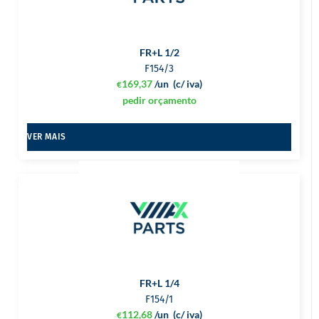
FR+L 1/2
F154/3
169,37
/un
(c/ iva)
€
pedir orçamento
VER MAIS
FR+L 1/4
F154/1
112,68
/un
(c/ iva)
€