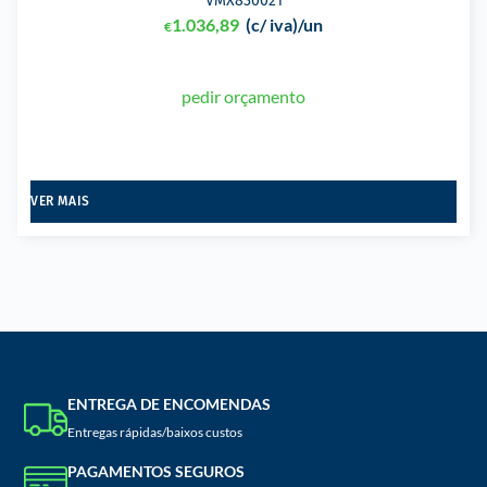
VMX830021
1.036,89
(c/ iva)
/un
€
pedir orçamento
VER MAIS
ENTREGA DE ENCOMENDAS
Entregas rápidas/baixos custos
PAGAMENTOS SEGUROS